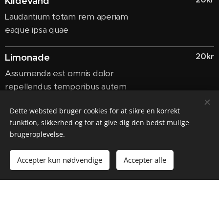
Kildevand
Laudantium totam rem aperiam
eaque ipsa quae
20kr
Limonade
Assumenda est omnis dolor
repellendus temporibus autem
Dette websted bruger cookies for at sikre en korrekt
60kr
Iste
funktion, sikkerhed og for at give dig den bedst mulige
Est qui dolorem ipsum quia dolor sit
brugeroplevelse.
amet
Accepter kun nødvendige
Accepter alle
KAFFE