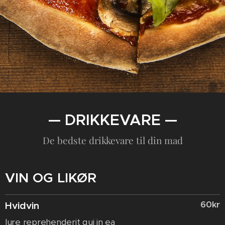
— DRIKKEVARE —
De bedste drikkevare til din mad
VIN OG LIKØR
60kr
Hvidvin
Iure reprehenderit qui in ea